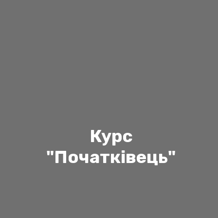
рс
"Початківець"