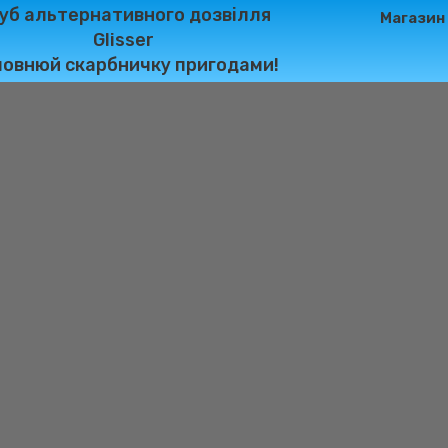
уб альтернативного дозвілля
Магазин
Glisser
овнюй скарбничку пригодами!