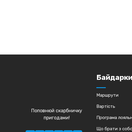
Байдарк
Маршрути
Вартість
Поповнюй скарбничку
пригодами!
Програма лояльн
Що брати з соб