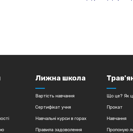
и
Лижна школа
Трав'я
Вартість навчання
Що це? Як 
Сертифікат учня
Прокат
ості
Навчальні курси в горах
Навчання
ою
Правила задоволення
Пропоную ло