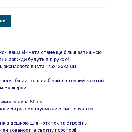
шик
ком ваша кімната стане ще більш затишною
ани завжди будуть під рукою!
, акрилового листа 175х125х3 мм.
вання: білий, теплий білий та теплий жовтий.
м маркером.
вжина шнура 80 см.
 написів рекомендуємо використовувати
ик з дошкою для нотаток та створіть
анізованості в своєму просторі!