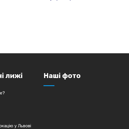
ні лижі
Наші фото
це?
кацію у Львові