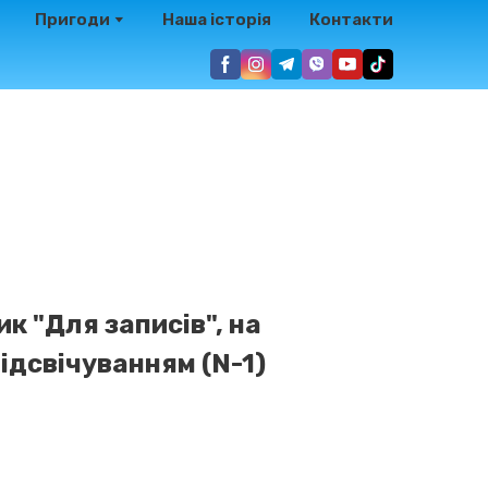
Пригоди
Наша історія
Контакти
ик "Для записів", на
підсвічуванням
(N-1)