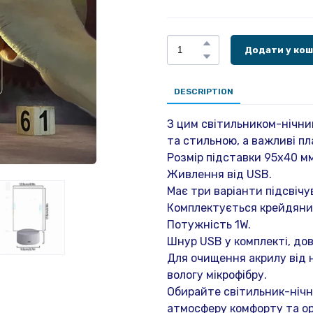
Додати у ко
DESCRIPTION
З цим світильником-нічни
та стильною, а важливі пл
Розмір підставки 95х40 мм
Живлення від USB.
Має три варіанти підсвічу
Комплектується крейдяни
Потужність 1W.
Шнур USB у комплекті, до
Для очищення акрилу від
вологу мікрофібру.
Обирайте світильник-нічн
атмосферу комфорту та орг