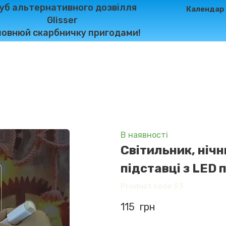
уб альтернативного дозвілля
Календар
Glisser
овнюй скарбничку пригодами!
В наявності
Світильник, нічн
підставці з LED 
Product code 93
115  грн