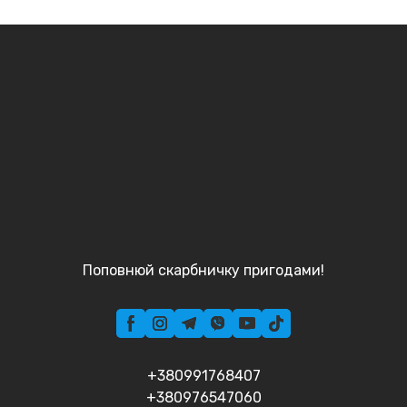
Поповнюй скарбничку пригодами!
+380991768407
+380976547060