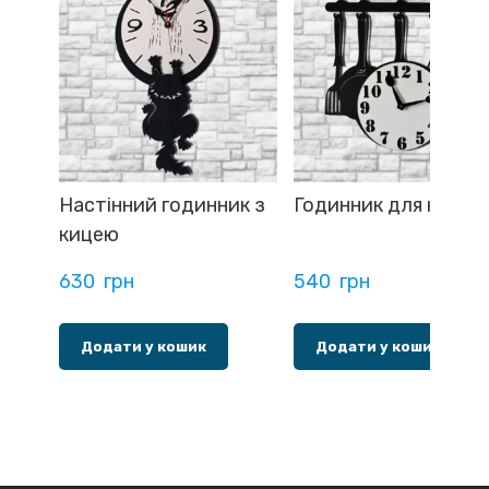
Настінний годинник з
Годинник для кухні
кицею
630  грн
540  грн
Додати у кошик
Додати у кошик