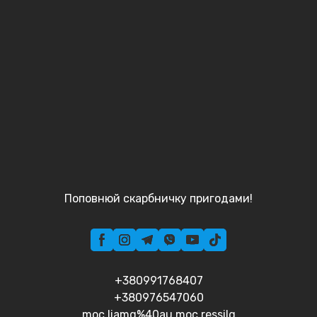
Поповнюй скарбничку пригодами!
+380991768407
+380976547060
moc.liamg%40au.moc.ressilg