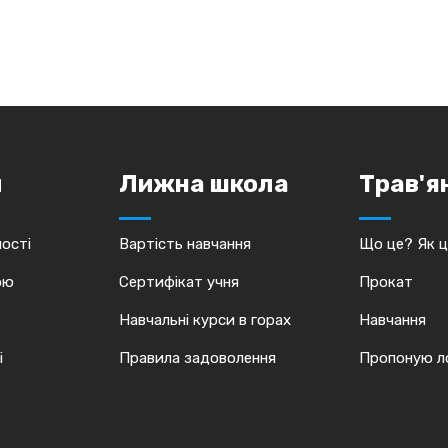
и
Лижна школа
Трав'я
ості
Вартість навчання
Що це? Як 
ою
Сертифікат учня
Прокат
Навчальні курси в горах
Навчання
і
Правила задоволення
Пропоную ло