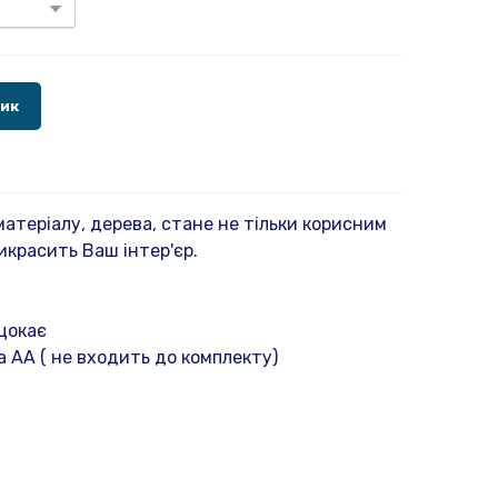
шик
атеріалу, дерева, стане не тільки корисним
рикрасить Ваш інтер'єр.
 цокає
 АА ( не входить до комплекту)