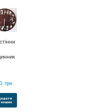
стінни
динник
0  грн
Додати
 кошик