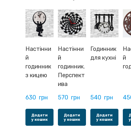
Настінни
Настінни
Годинник
На
й
й
для кухні
й
годинник
годинник.
го
з кицею
Перспект
ива
630  грн
570  грн
540  грн
45
Додати
Додати
Додати
у кошик
у кошик
у кошик
у