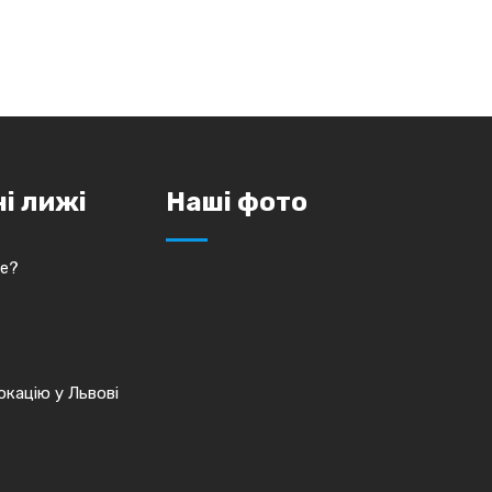
ні лижі
Наші фото
це?
кацію у Львові