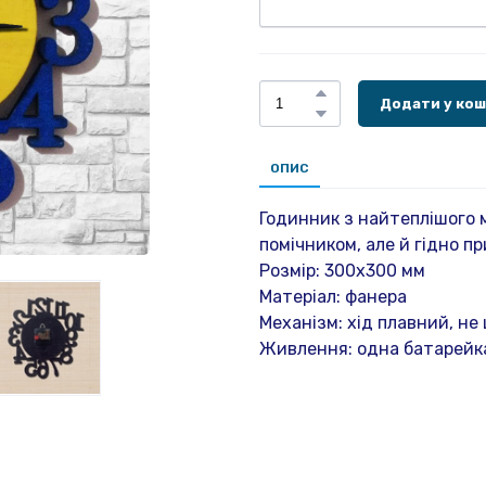
Додати у ко
ОПИС
Годинник з найтеплішого м
помічником, але й гідно п
Розмір: 300х300 мм
Матеріал: фанера
Механізм: хід плавний, не
Живлення: одна батарейка