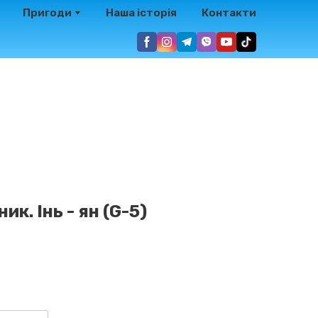
Пригоди
Наша історія
Контакти
ик. Інь - ян
(G-5)