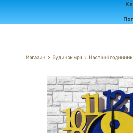
Кл
Поп
Магазин
Будинок мрії
Настінні годинник