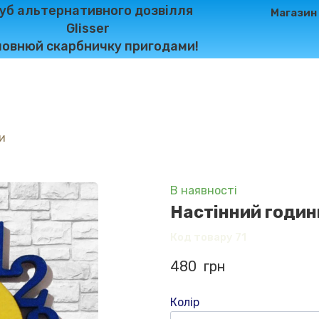
уб альтернативного дозвілля
Магазин
Glisser
овнюй скарбничку пригодами!
и
В наявності
Настінний годинн
Код товару 71
480  грн
Колір