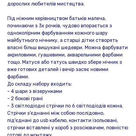
дорослих любителів мистецтва.
Під ніжним керівництвом батьків малеча,
починаючи з 3х рочків, чудово впорається з
одноколірним фарбуванням кожного шару
майбутнього нічнику, а старші дітки створять
власні більш вишукані шедеври. Можна фарбувати
акриловими, гуашевими, акварельними фарбами
тощо. Матуся або татусь швидко збере нічник з
вже готових деталей і вечір засяє новими
фарбами.
До складу набору входить:
- 4 шари з візерунками
- 2 бокові грані
- 3 світлодіодні стрічки по 6 світлодіодів кожна.
Стрічки з'єднанні між собою послідовно,
під'єднані до usb кабелю, контакти ізольовані,
стрічки вставлені у короб з розсіювачем, повністю
готові до монтажу.