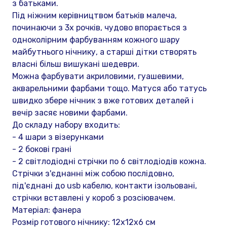
з батьками.
Під ніжним керівництвом батьків малеча,
починаючи з 3х рочків, чудово впорається з
одноколірним фарбуванням кожного шару
майбутнього нічнику, а старші дітки створять
власні більш вишукані шедеври.
Можна фарбувати акриловими, гуашевими,
акварельними фарбами тощо. Матуся або татусь
швидко збере нічник з вже готових деталей і
вечір засяє новими фарбами.
До складу набору входить:
- 4 шари з візерунками
- 2 бокові грані
- 2 світлодіодні стрічки по 6 світлодіодів кожна.
Стрічки з'єднанні між собою послідовно,
під'єднані до usb кабелю, контакти ізольовані,
стрічки вставлені у короб з розсіювачем.
Матеріал: фанера
Розмір готового нічнику: 12х12х6 см