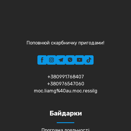
Поповнюй скарбничку пригодами!
+380991768407
+380976547060
moc.liamg%40au.moc.ressilg
Байдарки
Програма лояльності