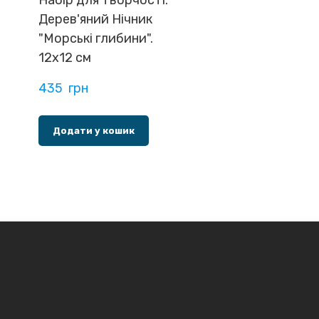
Дерев'яний Нічник
"Морські глибини".
12х12 см
435  грн
Додати у кошик