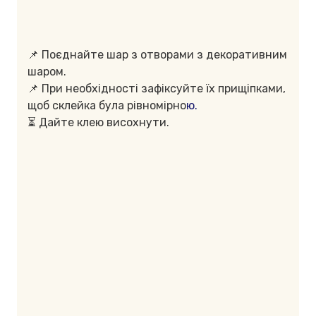
📌 Поєднайте шар з отворами з декоративним
шаром.
📌 При необхідності зафіксуйте їх прищіпками,
щоб склейка була рівномірно
ю.
⏳ Дайте клею висохнути.