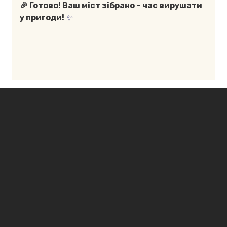
🎉 Готово! Ваш міст зібрано – час вирушати
у пригоди!
✨