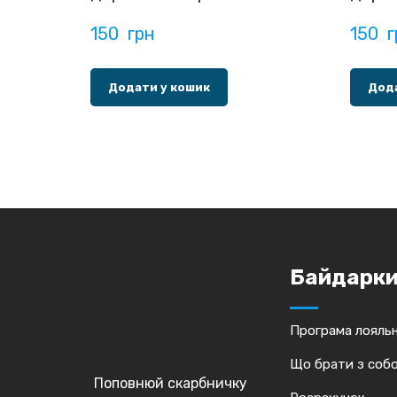
150  грн
150  
Додати у кошик
Дода
Байдарк
Програма лояльн
Що брати з соб
Поповнюй скарбничку