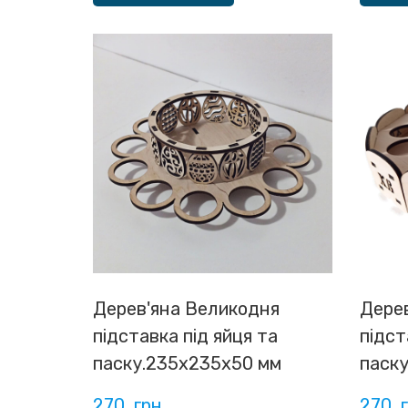
Дерев'яна Великодня
Дере
підставка під яйця та
підст
паску.235х235х50 мм
паск
270  грн
270  