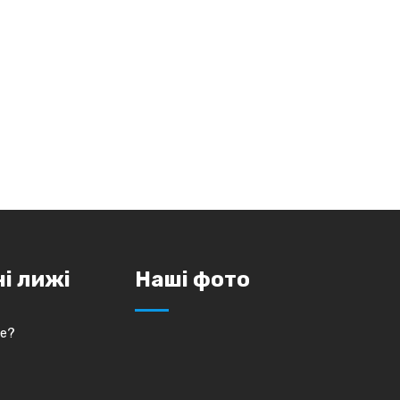
ні лижі
Наші фото
це?