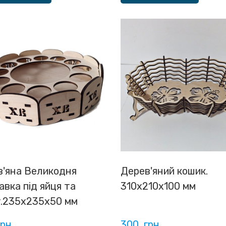
в'яна Великодня
Дерев'яний кошик.
авка під яйця та
310х210х100 мм
у.235х235х50 мм
грн
300  грн