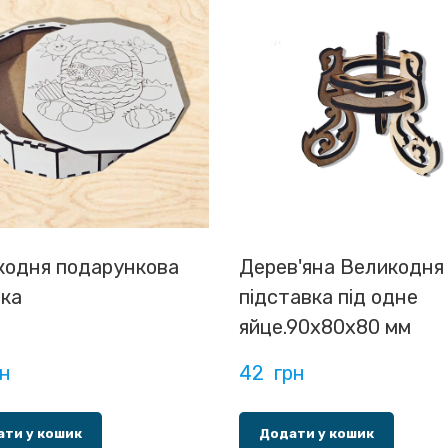
кодня подарункова
Дерев'яна Великодня
бка
підставка під одне
яйце.90х80х80 мм
рн
42  грн
ти у кошик
Додати у кошик