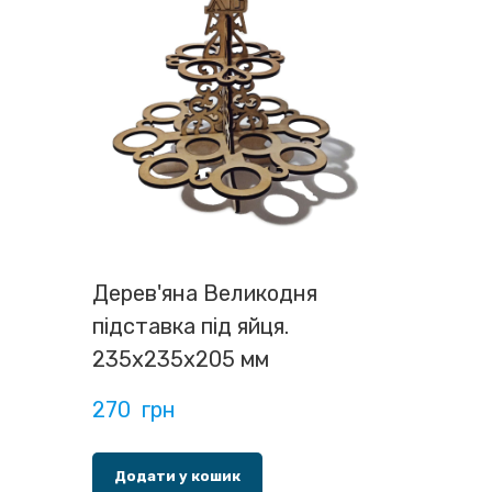
Дерев'яна Великодня
підставка під яйця.
235х235х205 мм
270  грн
Додати у кошик