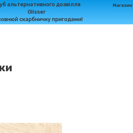
уб альтернативного дозвілля
Магазин
Glisser
овнюй скарбничку пригодами!
ки