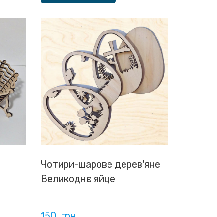
Чотири-шарове дерев'яне
Великоднє яйце
150  грн