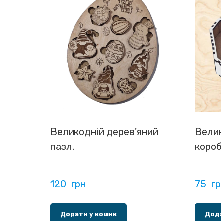
Великодній дерев'яний
Вели
пазл.
коро
120  грн
75  г
Додати у кошик
Дода