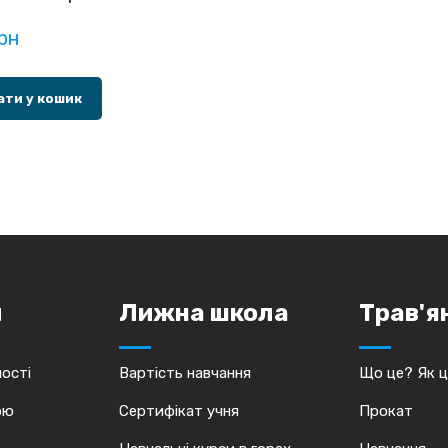
грн
ти у кошик
и
Лижна школа
Трав'я
ості
Вартість навчання
Що це? Як 
ою
Сертифікат учня
Прокат