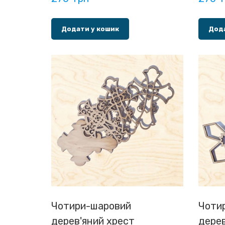
Додати у кошик
Дода
Чотири-шаровий
Чоти
дерев'яний хрест
дерев