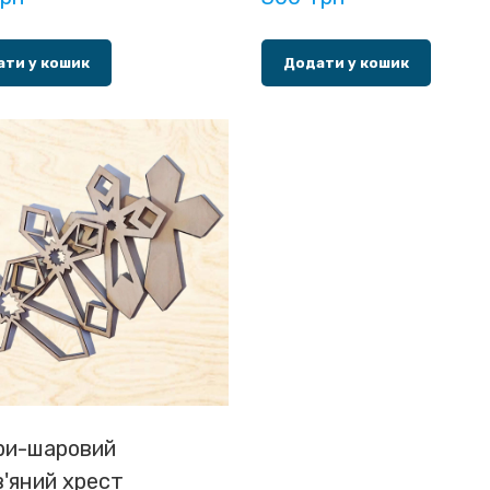
ти у кошик
Додати у кошик
ри-шаровий
'яний хрест