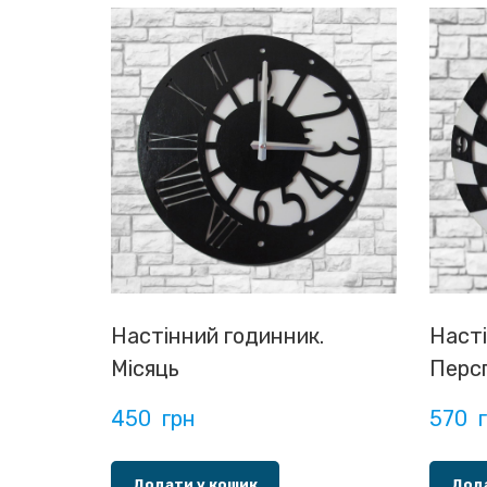
Настінний годинник.
Насті
Місяць
Перс
450  грн
570  
Додати у кошик
Дода