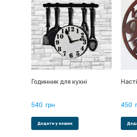
Годинник для кухні
Насті
540  грн
450  
Додати у кошик
Дода