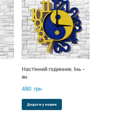
Настінний годинник. Інь -
ян
480  грн
Додати у кошик