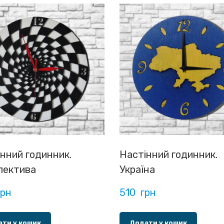
нний годинник.
Настінний годинник.
пектива
Україна
грн
510  грн
ти у кошик
Додати у кошик