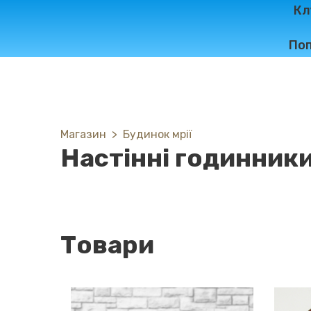
Кл
Поп
Магазин
Будинок мрії
Настінні годинник
Товари