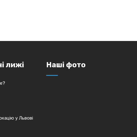
ні лижі
Наші фото
це?
кацію у Львові