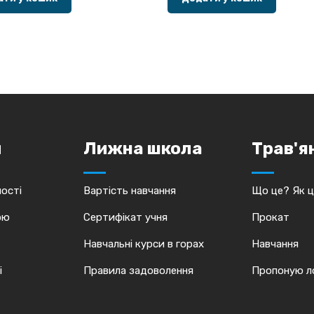
и
Лижна школа
Трав'я
ості
Вартість навчання
Що це? Як 
ою
Сертифікат учня
Прокат
Навчальні курси в горах
Навчання
і
Правила задоволення
Пропоную ло