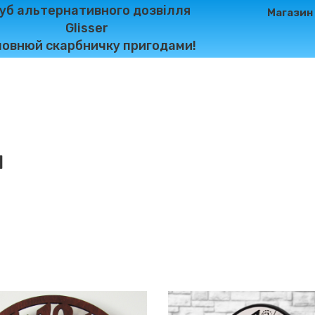
уб альтернативного дозвілля
Магазин
Glisser
овнюй скарбничку пригодами!
и