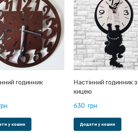
нний годинник
Настінний годинник з
кицею
грн
630  грн
ти у кошик
Додати у кошик