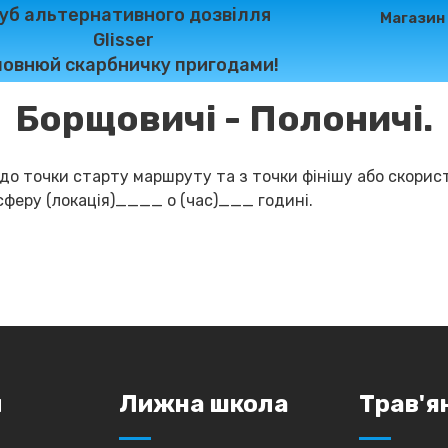
уб альтернативного дозвілля
Магазин
Glisser
овнюй скарбничку пригодами!
Борщовичі - Полоничі.
до точки старту маршруту та з точки фінішу або скорис
сферу (локація)____ о (час)___ годині.
и
Лижна школа
Трав'я