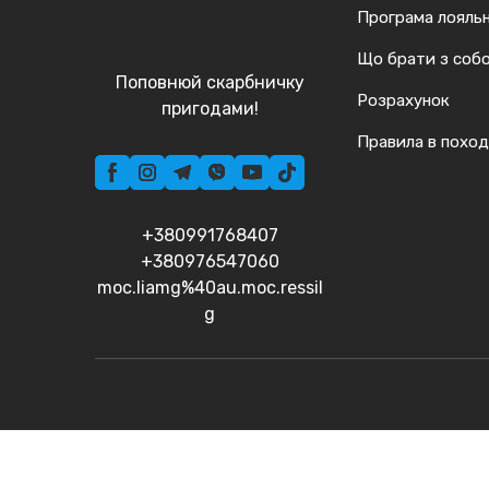
Програма лояльн
Що брати з соб
Поповнюй скарбничку
Розрахунок
пригодами!
Правила в поход
+380991768407
+380976547060
moc.liamg%40au.moc.ressil
g