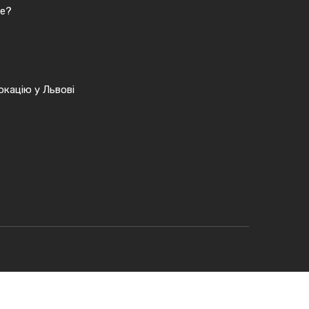
це?
кацію у Львові