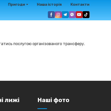
Пригоди
Наша історія
Контакти
татись послугою організованого трансферу.
ні лижі
Наші фото