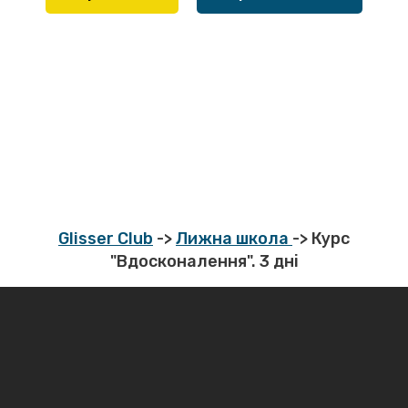
чоловікам.
Glisser Club
->
Лижна школа
-> Курс
"Вдосконалення". 3 дні