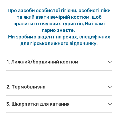
Про засоби особистої гігієни, особисті ліки
та який взяти вечірній костюм, щоб
вразити оточуючих туристів, Ви і самі
гарно знаєте.
Ми зробимо акцент на речах, специфічних
для гірськолижного відпочинку.
1. Лижний/бордичний костюм
З рівнем водонепроникності не менше 5000 мм та
паропроникності не менше 5000 г/м2/24 год.
Куртка зі вентиляційними отворами на молнії під
2. Термобілизна
пахвами. Штани зі снігозахисними регульованими
Термобілизна з пласкими швами для зручності та
манжетами внизу штанин.
вмістом синтетики для відведення надлишку
3. Шкарпетки для катання
вологи від тіла. Термокофта з довгим рукавом,
Високі (трохи нижче коліна) щоб мінімізувати
термокальсони довгі або три чверті.
натирання ніг. Гарно, якщо це будуть саме