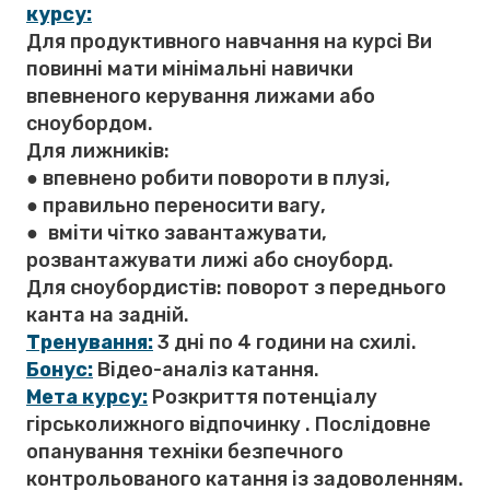
курсу:
Для продуктивного навчання на курсі Ви
повинні мати мінімальні навички
впевненого керування лижами або
сноубордом.
Для лижників:
● впевнено робити повороти в плузі,
● правильно переносити вагу,
● вміти чітко завантажувати,
розвантажувати лижі або сноуборд.
Для сноубордистів: поворот з переднього
канта на задній.
Тренування:
3 дні по 4 години на схилі.
Бонус:
Відео-аналіз катання.
Мета курсу:
Розкриття потенціалу
гірськолижного відпочинку . Послідовне
опанування техніки безпечного
контрольованого катання із задоволенням.